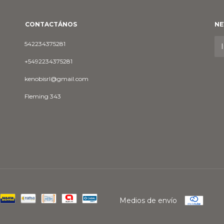
CONTACTÁNOS
NE
542234375281
+5492234375281
kenobisrl@gmail.com
Fleming 343
Medios de envío