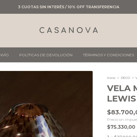
3 CUOTAS SIN INTERÉS / 10% OFF TRANSFERENCIA
ENVÍO
POLÍTICAS DE DEVOLUCIÓN
TÉRMINOS Y CONDICIONES
Inicio
>
DECO
>
VELA 
LEWIS
$83.700,
Precio sin impue
$75.330,00