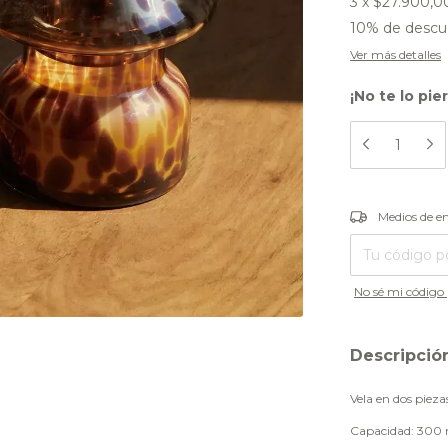
3
x
$27.900,0
10% de descu
Ver más detalles
¡No te lo pie
Entregas para el
Medios de e
No sé mi código 
Descripció
Vela en dos pieza
Capacidad: 300 