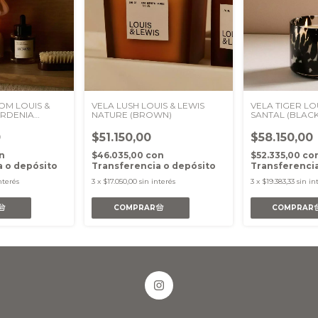
M LOUIS &
VELA LUSH LOUIS & LEWIS
VELA TIGER LO
ARDENIA
NATURE (BROWN)
SANTAL (BLACK
0
$51.150,00
$58.150,00
n
$46.035,00
con
$52.335,00
co
a o depósito
Transferencia o depósito
Transferencia
nterés
3
x
$17.050,00
sin interés
3
x
$19.383,33
sin in