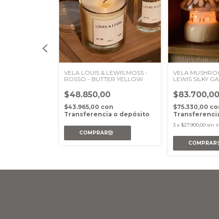
UIS & LEWIS
VELA LOUIS & LEWIS MOSS -
VELA MUSHROO
)
ROSSO - BUTTER YELLOW
LEWIS SILKY G
(WHITE)
$48.850,00
$83.700,0
n
$43.965,00
con
$75.330,00
co
a o depósito
Transferencia o depósito
Transferenci
nterés
3
x
$27.900,00
sin i