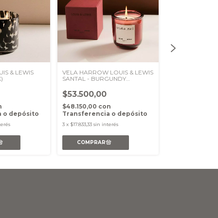
UIS & LEWIS
VELA HARROW LOUIS & LEWIS
VELA DRUM OI
)
SANTAL - BURGUNDY
ROSSO/GREEN 
(MADEROSA)
320ML
$53.500,00
$57.500,00
n
$48.150,00
con
$51.750,00
con
 o depósito
Transferencia o depósito
Transferencia
terés
3
x
$17.833,33
sin interés
3
x
$19.166,67
sin in