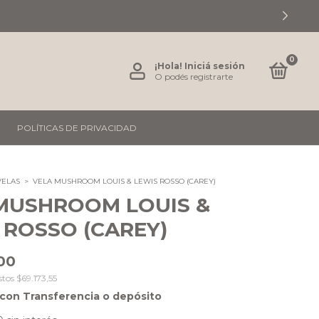
0
¡Hola!
Iniciá sesión
O podés registrarte
POLÍTICAS DE PRIVACIDAD
VELAS
>
VELA MUSHROOM LOUIS & LEWIS ROSSO (CAREY)
MUSHROOM LOUIS &
 ROSSO (CAREY)
00
stos
$69.173,55
con
Transferencia o depósito