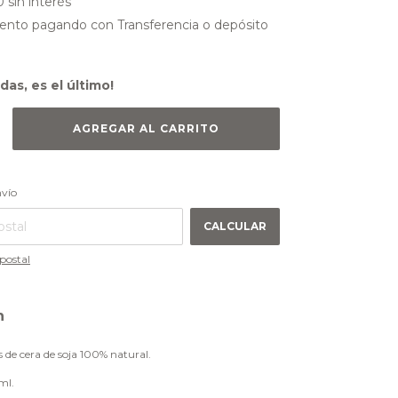
0
sin interés
ento
pagando con Transferencia o depósito
rdas, es el último!
CAMBIAR CP
 CP:
nvío
CALCULAR
postal
n
s de cera de soja 100% natural.
ml.