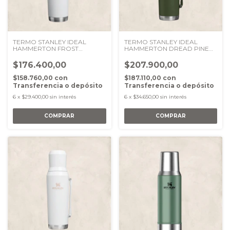
TERMO STANLEY IDEAL
TERMO STANLEY IDEAL
HAMMERTON FROST
HAMMERTON DREAD PINE
BLANCO 800 ml
1.2 LT
$176.400,00
$207.900,00
$158.760,00
con
$187.110,00
con
Transferencia o depósito
Transferencia o depósito
6
x
$29.400,00
sin interés
6
x
$34.650,00
sin interés