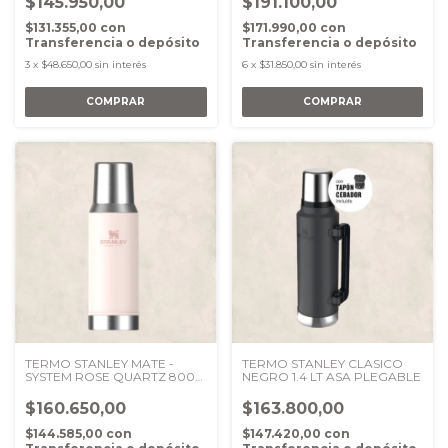
$145.950,00
$191.100,00
$131.355,00
con
$171.990,00
con
Transferencia o depósito
Transferencia o depósito
3
x
$48.650,00
sin interés
6
x
$31.850,00
sin interés
TERMO STANLEY MATE -
TERMO STANLEY CLASICO
SYSTEM ROSE QUARTZ 800
NEGRO 1.4 LT ASA PLEGABLE
ML
$160.650,00
$163.800,00
$144.585,00
con
$147.420,00
con