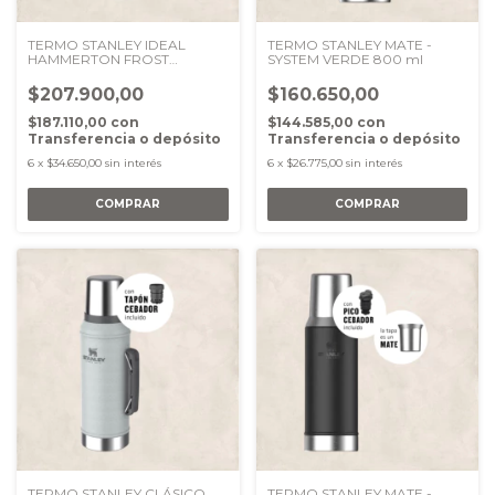
TERMO STANLEY IDEAL
TERMO STANLEY MATE -
HAMMERTON FROST
SYSTEM VERDE 800 ml
BLANCO 1.2 LT
$207.900,00
$160.650,00
$187.110,00
con
$144.585,00
con
Transferencia o depósito
Transferencia o depósito
6
x
$34.650,00
sin interés
6
x
$26.775,00
sin interés
TERMO STANLEY CLÁSICO
TERMO STANLEY MATE -