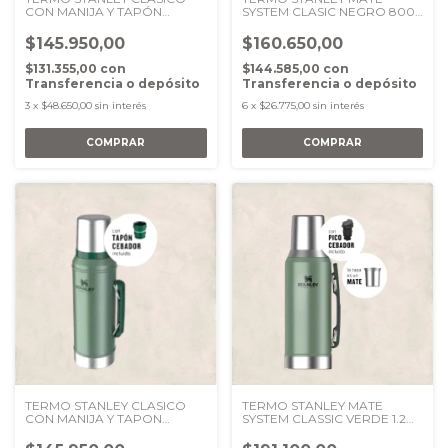
CON MANIJA Y TAPÓN
SYSTEM CLASIC NEGRO 800
CEBADOR SILVER 950 ml
ML
$145.950,00
$160.650,00
$131.355,00
con
$144.585,00
con
Transferencia o depósito
Transferencia o depósito
3
x
$48.650,00
sin interés
6
x
$26.775,00
sin interés
TERMO STANLEY CLASICO
TERMO STANLEY MATE
CON MANIJA Y TAPON
SYSTEM CLASSIC VERDE 1.2
CEBADOR DRIED PINE 950
LTS
ml.