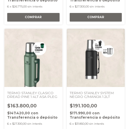
Transferencia o depósito
Transferencia o depósito
6
x
$26.775,00
sin interés
6
x
$27.300,00
sin interés
TERMO STANLEY CLASICO
TERMO STANLEY SYSTEM
DREAD PINE 1.4LT ASA PLEG
NEGRO C/MANIJA 1.2LT
$163.800,00
$191.100,00
$147.420,00
con
$171.990,00
con
Transferencia o depósito
Transferencia o depósito
6
x
$27.300,00
sin interés
6
x
$31.850,00
sin interés