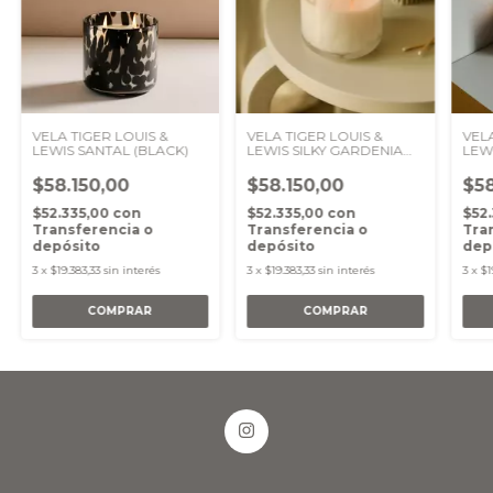
VELA TIGER LOUIS &
VELA TIGER LOUIS &
VELA
LEWIS SANTAL (BLACK)
LEWIS SILKY GARDENIA
LEW
(WHITE)
$58.150,00
$58.150,00
$58
$52.335,00
con
$52.335,00
con
$52
Transferencia o
Transferencia o
Tra
depósito
depósito
dep
3
x
$19.383,33
sin interés
3
x
$19.383,33
sin interés
3
x
$1