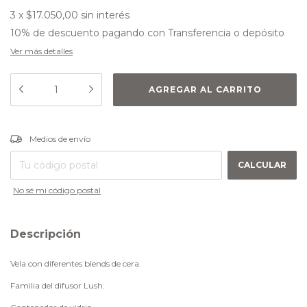
3
x
$17.050,00
sin interés
10% de descuento
pagando con Transferencia o depósito
Ver más detalles
CAMBIAR CP
Entregas para el CP:
Medios de envío
CALCULAR
No sé mi código postal
Descripción
Vela con diferentes blends de cera.
Familia del difusor Lush.