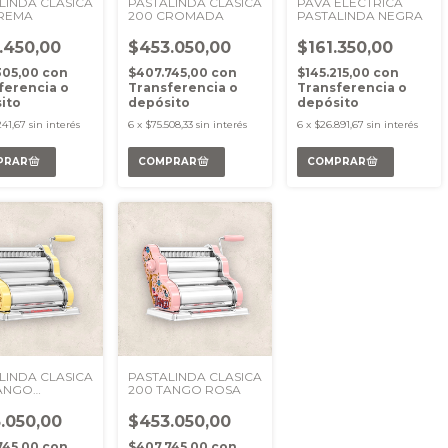
LINDA CLASICA
PASTALINDA CLASICA
PAVA ELÉCTRICA
CREMA
200 CROMADA
PASTALINDA NEGRA
.450,00
$453.050,00
$161.350,00
305,00
con
$407.745,00
con
$145.215,00
con
ferencia o
Transferencia o
Transferencia o
ito
depósito
depósito
241,67
sin interés
6
x
$75.508,33
sin interés
6
x
$26.891,67
sin interés
LINDA CLASICA
PASTALINDA CLASICA
TANGO
200 TANGO ROSA
ILLO
.050,00
$453.050,00
745,00
con
$407.745,00
con