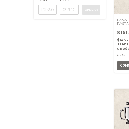
APLICAR
PAVA 
PASTA
$161
$145.
Trans
depós
6
x
$26.