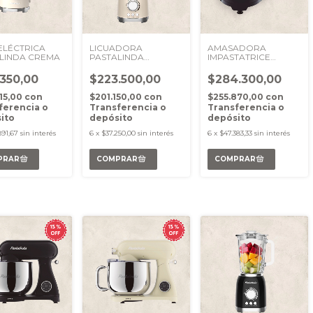
ELÉCTRICA
LICUADORA
AMASADORA
LINDA CREMA
PASTALINDA
IMPASTATRICE
FURLLATORE CUCINA
CUCINA NEGRA
CREMA
.350,00
$223.500,00
$284.300,00
215,00
con
$201.150,00
con
$255.870,00
con
ferencia o
Transferencia o
Transferencia o
ito
depósito
depósito
891,67
sin interés
6
x
$37.250,00
sin interés
6
x
$47.383,33
sin interés