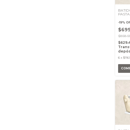
BATID
PASTA
PLANE
NEGR
-
19
%
O
$699
$858.5
$629.
Trans
depós
6
x
$116