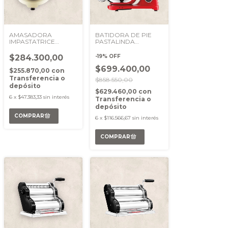
AMASADORA
BATIDORA DE PIE
IMPASTATRICE
PASTALINDA
CUCINA CREMA
PLANETARIA CUCINA
ROJA
$284.300,00
-
19
%
OFF
$699.400,00
$255.870,00
con
Transferencia o
$858.550,00
depósito
$629.460,00
con
6
x
$47.383,33
sin interés
Transferencia o
depósito
6
x
$116.566,67
sin interés