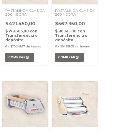
PASTALINDA CLASICA
PASTALINDA CLASICA
200 NEGRA
260 NEGRA
$421.450,00
$567.350,00
$379.305,00
con
$510.615,00
con
Transferencia o
Transferencia o
depósito
depósito
6
x
$70.241,67
sin interés
6
x
$94.558,33
sin interés