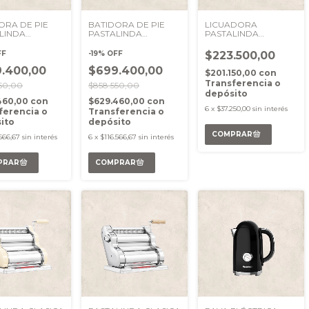
ORA DE PIE
BATIDORA DE PIE
LICUADORA
LINDA
PASTALINDA
PASTALINDA
TARIA CUCINA
PLANETARIA CUCINA
FURLLATORE CUCINA
A
CREMA
NEGRO
FF
-
19
%
OFF
$223.500,00
.400,00
$699.400,00
$201.150,00
con
Transferencia o
50,00
$858.550,00
depósito
460,00
con
$629.460,00
con
6
x
$37.250,00
sin interés
ferencia o
Transferencia o
ito
depósito
.566,67
sin interés
6
x
$116.566,67
sin interés