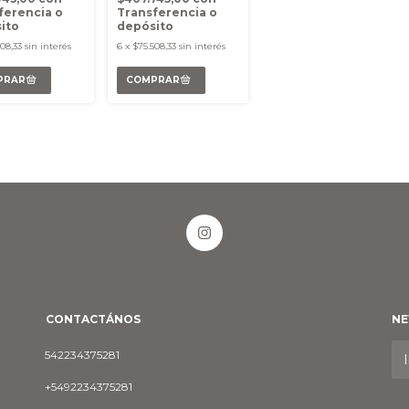
ferencia o
Transferencia o
ito
depósito
08,33
sin interés
6
x
$75.508,33
sin interés
CONTACTÁNOS
NE
542234375281
+5492234375281