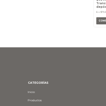
Trans
depós
6
x
$75.5
CATEGORÍAS
Inicio
Productos