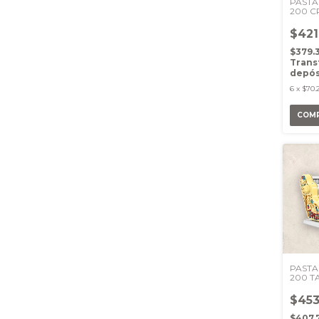
PASTA
200 
$421
$379.
Trans
depós
6
x
$70.
PASTA
200 
AMAR
$453
$407.