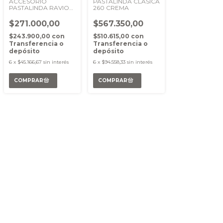
ACCESORIO
PASTALINDA CLASICA
PASTALINDA RAVIOLI
260 CREMA
260
$271.000,00
$567.350,00
$243.900,00
con
$510.615,00
con
Transferencia o
Transferencia o
depósito
depósito
6
x
$45.166,67
sin interés
6
x
$94.558,33
sin interés