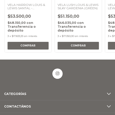
VELA HARROW LOUIS &
VELA LUSH LOUIS & LEWIS
VEL
LEWIS SANTAL -
SILKY GARDENIA (GREEN)
LEW
BURGUNDY (MADEROSA)
(GR
$53.500,00
$51.150,00
$53
$48.150,00
con
$46.035,00
con
$48
Transferencia o
Transferencia o
Tra
depósito
depósito
dep
3
x
$17.833,33
sin interés
3
x
$17.050,00
sin interés
3
x
$1
CATEGORÍAS
CONTACTÁNOS