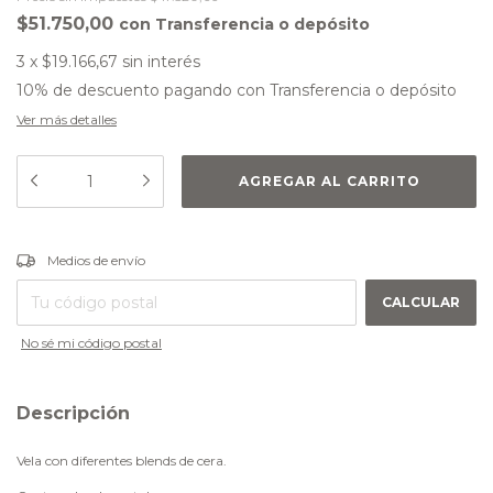
$51.750,00
con
Transferencia o depósito
3
x
$19.166,67
sin interés
10% de descuento
pagando con Transferencia o depósito
Ver más detalles
CAMBIAR CP
Entregas para el CP:
Medios de envío
CALCULAR
No sé mi código postal
Descripción
Vela con diferentes blends de cera.