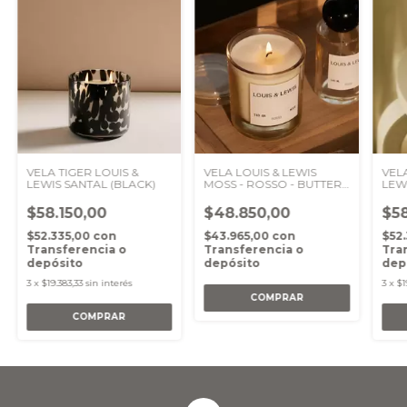
VELA TIGER LOUIS &
VELA LOUIS & LEWIS
VELA
LEWIS SANTAL (BLACK)
MOSS - ROSSO - BUTTER
LEW
YELLOW
(WHI
$58.150,00
$48.850,00
$58
$52.335,00
con
$43.965,00
con
$52
Transferencia o
Transferencia o
Tra
depósito
depósito
dep
3
x
$19.383,33
sin interés
3
x
$1