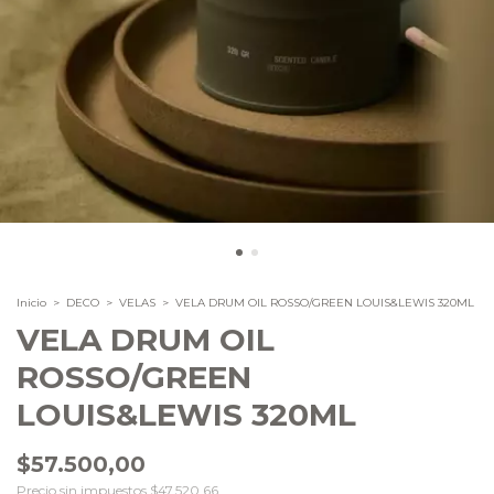
Inicio
>
DECO
>
VELAS
>
VELA DRUM OIL ROSSO/GREEN LOUIS&LEWIS 320ML
VELA DRUM OIL
ROSSO/GREEN
LOUIS&LEWIS 320ML
$57.500,00
Precio sin impuestos
$47.520,66