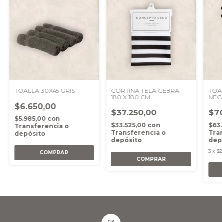
TOALLA 30X45 GRIS
CORTINA TELA CEBRA
TOA
180 X 180 CM
NEG
$6.650,00
$37.250,00
$7
$5.985,00
con
$33.525,00
con
$63
Transferencia o
Transferencia o
Tra
depósito
depósito
dep
3
x
$2