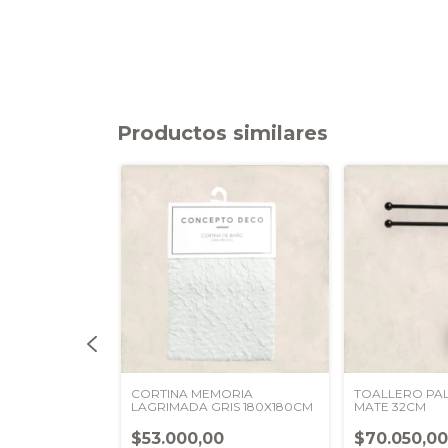
Productos similares
RES GRIS 180 X
CORTINA MEMORIA
TOALLERO PA
LAGRIMADA GRIS 180X180CM
MATE 32CM
0
$53.000,00
$70.050,0