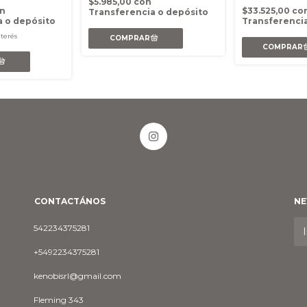
$5.985,00
con
n
$33.525,00
co
Transferencia o depósito
a o depósito
Transferencia
nterés
CONTACTÁNOS
NE
542234375281
+5492234375281
kenobisrl@gmail.com
Fleming 343