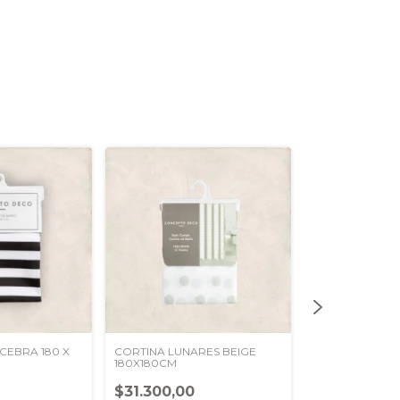
CEBRA 180 X
CORTINA LUNARES BEIGE
TOALLA 30X45 
180X180CM
$6.650,00
$31.300,00