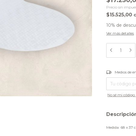
$17.250,
Precio sin impue
$15.525,00
10% de descu
Ver más detalles
Entregas para el
Medios de e
No sé mi código 
Descripció
Medida: 68 x 37 