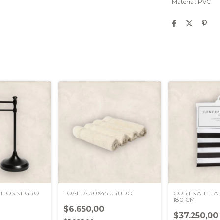
Material: PVC
LITOS NEGRO
TOALLA 30X45 CRUDO
CORTINA TELA 
180 CM
$6.650,00
0
$37.250,00