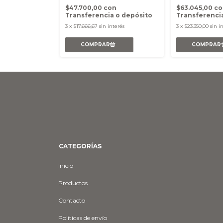
n
$47.700,00
con
$63.045,00
co
a o depósito
Transferencia o depósito
Transferenci
3
x
$17.666,67
sin interés
3
x
$23.350,00
sin i
CATEGORÍAS
Inicio
Productos
Contacto
Políticas de envío