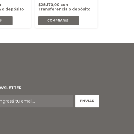
$5.985,00
con
n
$28.170,00
con
Transferencia
 o depósito
Transferencia o depósito
WSLETTER