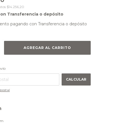
00
stos
$14.256,20
con
Transferencia o depósito
ento
pagando con Transferencia o depósito
CAMBIAR CP
 CP:
nvío
CALCULAR
postal
n
cm