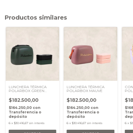
Productos similares
LUNCHERA TÉRMICA
LUNCHERA TÉRMICA
CON
POLARBOX GREEN
POLARBOX MAUVE
POL
BLACK
LIL
$182.500,00
$182.500,00
$18
$164.250,00
con
$164.250,00
con
$16
Transferencia o
Transferencia o
Tra
depósito
depósito
dep
6
x
$30.416,67
sin interés
6
x
$30.416,67
sin interés
6
x
$3