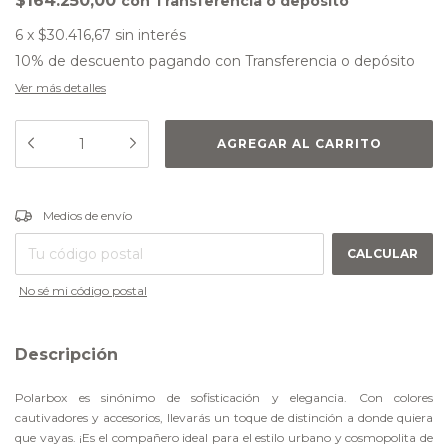
$164.250,00
con
Transferencia o depósito
6
x
$30.416,67
sin interés
10% de descuento
pagando con Transferencia o depósito
Ver más detalles
CAMBIAR CP
Entregas para el CP:
Medios de envío
CALCULAR
No sé mi código postal
Descripción
Polarbox es sinónimo de sofisticación y elegancia. Con colores
cautivadores y accesorios, llevarás un toque de distinción a donde quiera
que vayas. ¡Es el compañero ideal para el estilo urbano y cosmopolita de