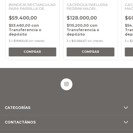
BANDEJA RECTANGULAR
CACEROLA PAELLERA
CAC
PARA PARRILLA DE
PEDRINI MAORI
MAOR
ACERO INOXIDABLE 44 X
DIAMETRO 32 CM
TAP
30 CM
$59.400,00
$128.000,00
$6
$53.460,00
con
$115.200,00
con
$54
Transferencia o
Transferencia o
Tra
depósito
depósito
dep
3
x
$19.800,00
sin interés
3
x
$42.666,67
sin interés
3
x
$2
CATEGORÍAS
CONTACTÁNOS