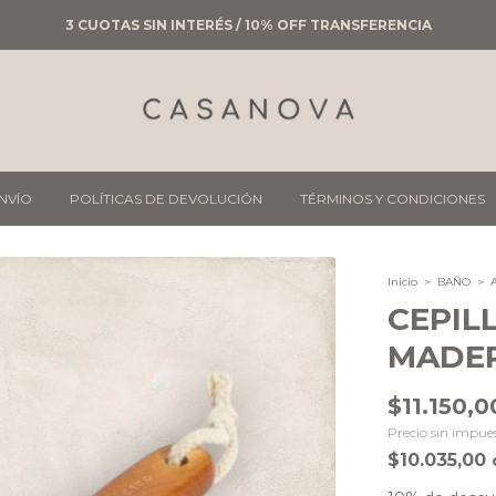
3 CUOTAS SIN INTERÉS / 10% OFF TRANSFERENCIA
ENVÍO
POLÍTICAS DE DEVOLUCIÓN
TÉRMINOS Y CONDICIONES
Inicio
>
BAÑO
>
CEPIL
MADE
$11.150,0
Precio sin impue
$10.035,00