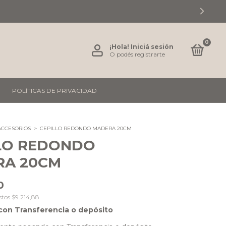
0
¡Hola!
Iniciá sesión
O podés registrarte
POLÍTICAS DE PRIVACIDAD
ACCESORIOS
>
CEPILLO REDONDO MADERA 20CM
LO REDONDO
RA 20CM
0
stos
$9.214,88
con
Transferencia o depósito