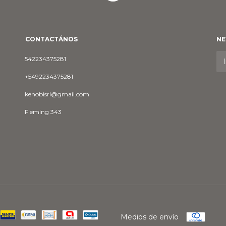
CONTACTÁNOS
NE
542234375281
+5492234375281
kenobisrl@gmail.com
Fleming 343
Medios de envío